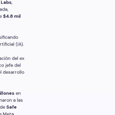
y Labs
,
ada,
de
$4.8 mil
sificando
ficial (IA).
ación del ex
co jefe del
l desarrollo
illones
en
maron a las
 de
Safe
e Meta