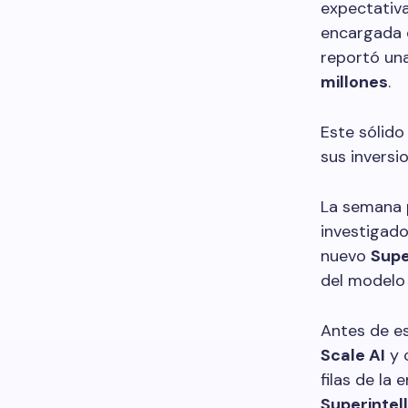
expectativ
encargada d
reportó un
millones
.
Este sólido
sus inversio
La semana 
investigad
nuevo
Supe
del modelo
Antes de es
Scale AI
y 
filas de la
Superintel