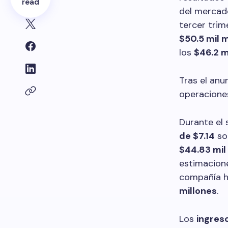
read
del mercado
tercer trim
$50.5 mil m
los
$46.2 m
Tras el anu
operaciones
Durante el
de $7.14
so
$44.83 mil
estimacione
compañía h
millones
.
Los
ingres