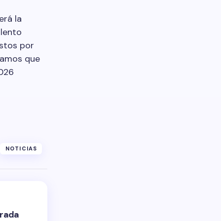
erá la
lento
astos por
mamos que
2026
NOTICIAS
orada