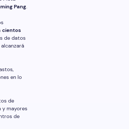
ming Pang
.
os
á
cientos
os de datos
, alcanzará
astos,
nes en lo
tos de
ón y mayores
ntros de