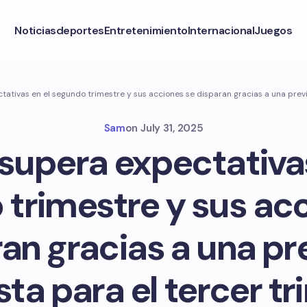
Noticias
deportes
Entretenimiento
Internacional
Juegos
ativas en el segundo trimestre y sus acciones se disparan gracias a una previ
Sam
on
July 31, 2025
supera expectativas
trimestre y sus ac
an gracias a una pr
ta para el tercer t