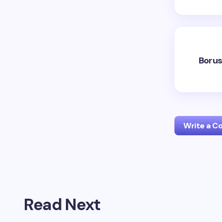
Borus
Write a 
Your emai
Read Next
Name *