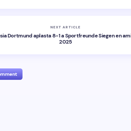
NEXT ARTICLE
sia Dortmund aplasta 8-1 a Sportfreunde Siegen en am
2025
Comment
l address will not be published.
Required fields are marked
*
Email *