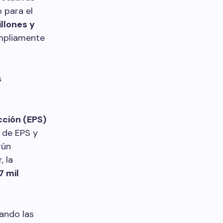
 para el
illones y
ampliamente
s
cción (EPS)
de EPS y
gún
, la
7 mil
rando las