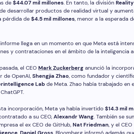
as de
$44.07 mil millones
. En tanto, la división
Realit
e desarrollar productos de realidad virtual y aument
a pérdida de
$4.5 mil millones
, menor a la esperada 
 informe llega en un momento en que Meta está inten
nes y contrataciones en el ámbito de la inteligencia arti
pasada, el CEO
Mark Zuckerberg
anunció la incorpor
or de OpenAI,
Shengjia Zhao
, como fundador y científi
rintelligence Lab
de Meta. Zhao había trabajado en e
 ChatGPT.
ta incorporación, Meta ya había invertido
$14.3 mil m
contratado a su CEO,
Alexandr Wang
. También se su
 empresa el ex CEO de GitHub,
Nat Friedman
, y el CEO
ligence
,
Daniel Gross
. Bloomberg informó además qu