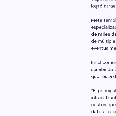
logró atrae
Meta tambi
especializa
de miles d
de múltiple
eventualme
En el comu
señalando q
que resta d
“El princip
infraestruc
costos ope
datos,” escr