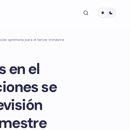
sión optimista para el tercer trimestre
 en el
ciones se
evisión
rimestre