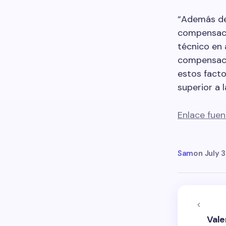
“Además de 
compensaci
técnico en 
compensaci
estos facto
superior a 
Enlace fuen
Sam
on
July 3
Vale