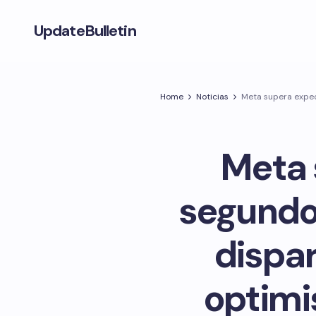
UpdateBulletin
Home
Noticias
Meta supera expect
Meta 
segundo 
dispar
optimis