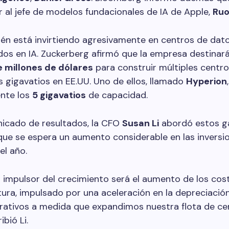
r al jefe de modelos fundacionales de IA de Apple,
Ruo
én está invirtiendo agresivamente en centros de dat
dos en IA. Zuckerberg afirmó que la empresa destinar
e millones de dólares
para construir múltiples centr
s gigavatios en EE.UU. Uno de ellos, llamado
Hyperion
nte los
5 gigavatios
de capacidad.
nicado de resultados, la CFO
Susan Li
abordó estos g
ue se espera un aumento considerable en las inversio
el año.
al impulsor del crecimiento será el aumento de los cos
tura, impulsado por una aceleración en la depreciaci
rativos a medida que expandimos nuestra flota de ce
ibió Li.