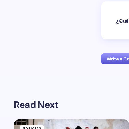
¿Qué 
Write a 
Your emai
Read Next
Name *
Your Com
NOTICIAS