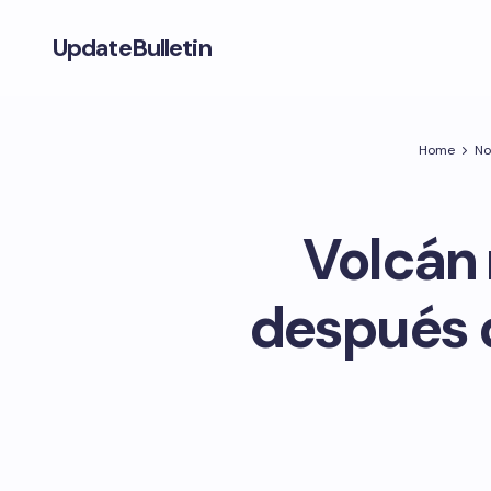
UpdateBulletin
Home
No
Volcán 
después d