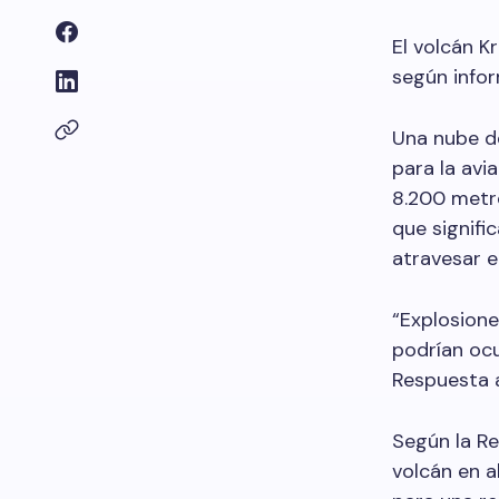
El volcán 
según infor
Una nube de
para la avi
8.200 metro
que signifi
atravesar el
“Explosione
podrían ocu
Respuesta 
Según la Re
volcán en a