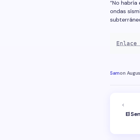
“No habría 
ondas sísmi
subterráneo
Enlace
Sam
on
Augus
El Se