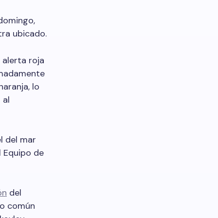
 domingo,
tra ubicado.
alerta roja
ximadamente
naranja, lo
 al
l del mar
l Equipo de
ón
del
 lo común