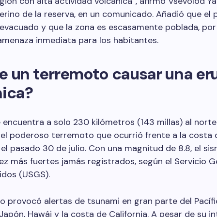
gión con alta actividad volcánica”, afirmó Vsevolod Ya
terino de la reserva, en un comunicado. Añadió que el 
 evacuado y que la zona es escasamente poblada, por
amenaza inmediata para los habitantes.
e un terremoto causar una er
nica?
e encuentra a solo 230 kilómetros (143 millas) al norte
el poderoso terremoto que ocurrió frente a la costa 
l pasado 30 de julio. Con una magnitud de 8.8, el sis
iez más fuertes jamás registrados, según el Servicio 
idos (USGS).
o provocó alertas de tsunami en gran parte del Pacífi
Japón, Hawái y la costa de California. A pesar de su in