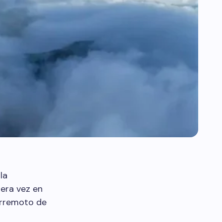
la
mera vez en
erremoto de