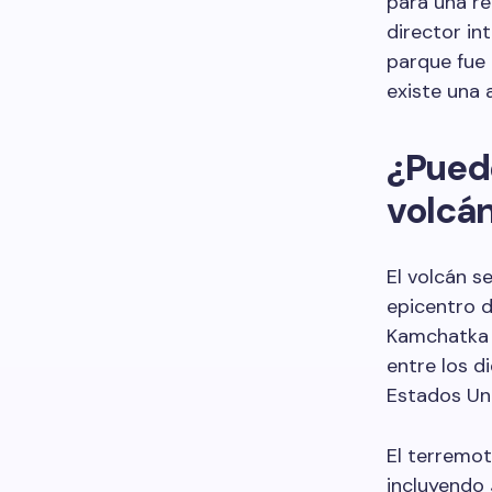
para una re
director in
parque fue
existe una 
¿Pued
volcá
El volcán s
epicentro d
Kamchatka e
entre los d
Estados Un
El terremot
incluyendo 