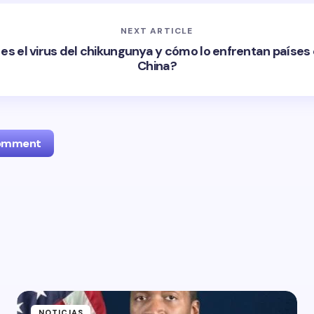
NEXT ARTICLE
es el virus del chikungunya y cómo lo enfrentan paíse
China?
Comment
l address will not be published.
Required fields are marked
*
Email *
ment *
NOTICIAS