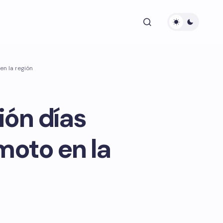
en la región
ión días
moto en la