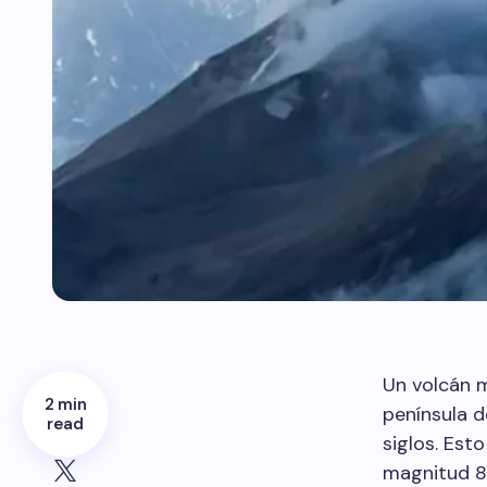
Un volcán m
2 min
península d
read
siglos. Est
magnitud 8.