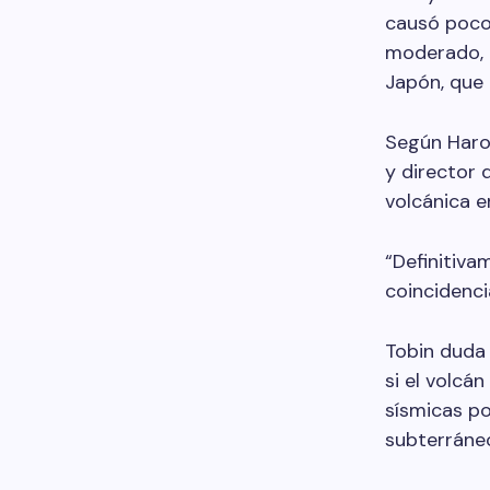
causó pocos
moderado, a
Japón, que
Según Harol
y director 
volcánica e
“Definitiva
coincidencia
Tobin duda 
si el volcá
sísmicas po
subterráneo