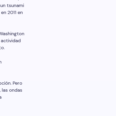
 un tsunami
 en 2011 en
 Washington
 actividad
to.
n
pción. Pero
, las ondas
a